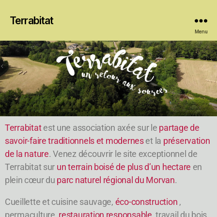
Terrabitat
Menu
Terrabitat
est une association axée sur le
partage de
savoir-faire traditionnels et modernes
et la
préservation
de la nature
. Venez découvrir le site exceptionnel de
Terrabitat sur
un terrain boisé de plus d’un hectare
en
plein cœur du
parc naturel régional du Morvan
.
Cueillette et cuisine sauvage,
éco-construction
,
permaculture,
restauration responsable
, travail du bois,